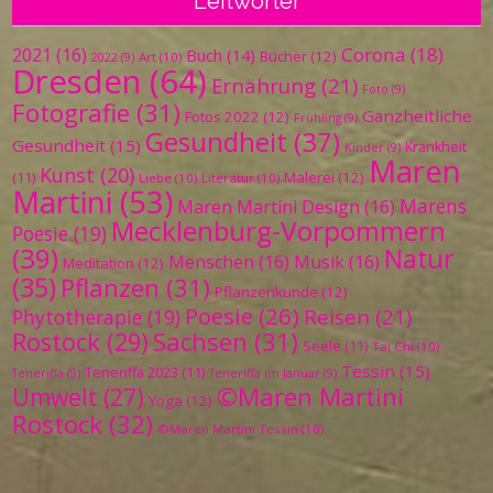
Leitwörter
Corona
(18)
2021
(16)
Buch
(14)
Bücher
(12)
Art
(10)
2022
(9)
Dresden
(64)
Ernährung
(21)
Foto
(9)
Fotografie
(31)
Ganzheitliche
Fotos 2022
(12)
Frühling
(9)
Gesundheit
(37)
Gesundheit
(15)
Krankheit
Kinder
(9)
Maren
Kunst
(20)
Malerei
(12)
(11)
Liebe
(10)
Literatur
(10)
Martini
(53)
Marens
Maren Martini Design
(16)
Mecklenburg-Vorpommern
Poesie
(19)
(39)
Natur
Menschen
(16)
Musik
(16)
Meditation
(12)
(35)
Pflanzen
(31)
Pflanzenkunde
(12)
Poesie
(26)
Reisen
(21)
Phytotherapie
(19)
Sachsen
(31)
Rostock
(29)
Seele
(11)
Tai Chi
(10)
Tessin
(15)
Teneriffa 2023
(11)
Teneriffa
(9)
Teneriffa im Januar
(9)
©Maren Martini
Umwelt
(27)
Yoga
(12)
Rostock
(32)
©Maren Martini Tessin
(10)