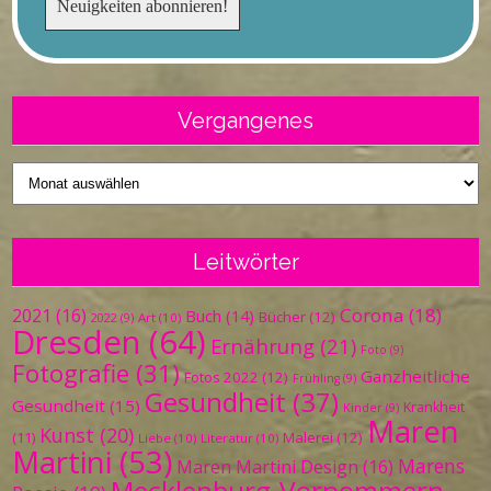
Vergangenes
Vergangenes
Leitwörter
Corona
(18)
2021
(16)
Buch
(14)
Bücher
(12)
Art
(10)
2022
(9)
Dresden
(64)
Ernährung
(21)
Foto
(9)
Fotografie
(31)
Ganzheitliche
Fotos 2022
(12)
Frühling
(9)
Gesundheit
(37)
Gesundheit
(15)
Krankheit
Kinder
(9)
Maren
Kunst
(20)
Malerei
(12)
(11)
Liebe
(10)
Literatur
(10)
Martini
(53)
Marens
Maren Martini Design
(16)
Mecklenburg-Vorpommern