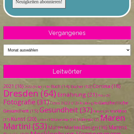
Vergangenes
Vergangenes
Leitwörter
Corona
(18)
2021
(16)
Buch
(14)
Bücher
(12)
Art
(10)
2022
(9)
Dresden
(64)
Ernährung
(21)
Foto
(9)
Fotografie
(31)
Ganzheitliche
Fotos 2022
(12)
Frühling
(9)
Gesundheit
(37)
Gesundheit
(15)
Krankheit
Kinder
(9)
Maren
Kunst
(20)
Malerei
(12)
(11)
Liebe
(10)
Literatur
(10)
Martini
(53)
Marens
Maren Martini Design
(16)
Mecklenburg-Vorpommern