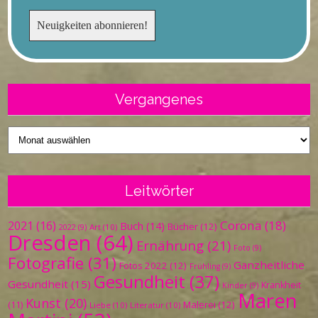
Vergangenes
Vergangenes
Leitwörter
Corona
(18)
2021
(16)
Buch
(14)
Bücher
(12)
Art
(10)
2022
(9)
Dresden
(64)
Ernährung
(21)
Foto
(9)
Fotografie
(31)
Ganzheitliche
Fotos 2022
(12)
Frühling
(9)
Gesundheit
(37)
Gesundheit
(15)
Krankheit
Kinder
(9)
Maren
Kunst
(20)
Malerei
(12)
(11)
Liebe
(10)
Literatur
(10)