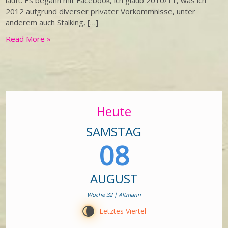
läuft. Es begann mit Facebook, ich glaub 2010/11, was ich
2012 aufgrund diverser privater Vorkommnisse, unter
anderem auch Stalking, […]
Read More »
Heute
SAMSTAG
08
AUGUST
Woche 32 | Altmann
V
Letztes Viertel