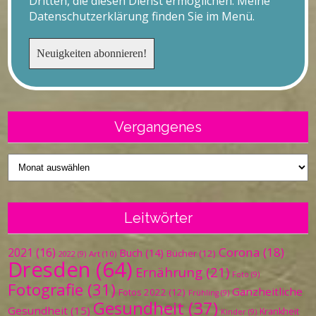
Dritten, die diesen Dienst ermöglichen. Meine
Datenschutzerklärung finden Sie im Menü.
Vergangenes
Vergangenes
Leitwörter
Corona
(18)
2021
(16)
Buch
(14)
Bücher
(12)
Art
(10)
2022
(9)
Dresden
(64)
Ernährung
(21)
Foto
(9)
Fotografie
(31)
Ganzheitliche
Fotos 2022
(12)
Frühling
(9)
Gesundheit
(37)
Gesundheit
(15)
Krankheit
Kinder
(9)