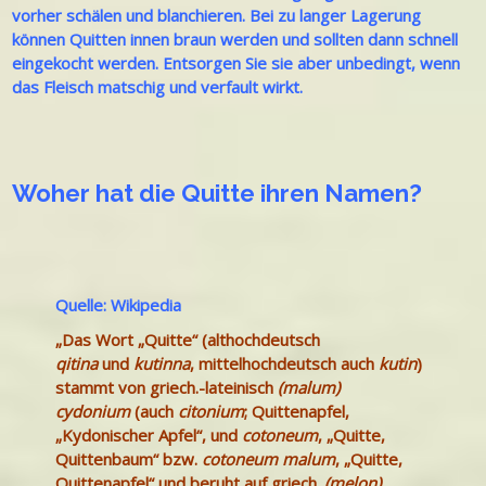
vorher schälen und blanchieren. Bei zu langer Lagerung
können Quitten innen braun werden und sollten dann schnell
eingekocht werden. Entsorgen Sie sie aber unbedingt, wenn
das Fleisch matschig und verfault wirkt.
Woher hat die Quitte ihren Namen?
Quelle: Wikipedia
„Das Wort „Quitte“ (althochdeutsch
qitina
und
kutinna
, mittelhochdeutsch auch
kutin
)
stammt von griech.-lateinisch
(malum)
cydonium
(auch
citonium
; Quittenapfel,
„Kydonischer Apfel“, und
cotoneum
, „Quitte,
Quittenbaum“ bzw.
cotoneum malum
, „Quitte,
Quittenapfel“ und beruht auf griech.
(melon)