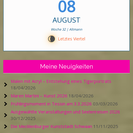
08
AUGUST
Woche 32 | Altmann
V
Letztes Viertel
Meine Neuigkeiten
Malen mit Acryl – Entstehung eines Tigerporträts
18/04/2026
Maren Martini – Kunst 2026
18/04/2026
Frühlingsmoment in Tessin am 3.3.2026
03/03/2026
Ausgewählte Veranstaltungen und Seelenreisen 2026
30/12/2025
Die Mecklenburger Kunststadt Schwaan
11/11/2025