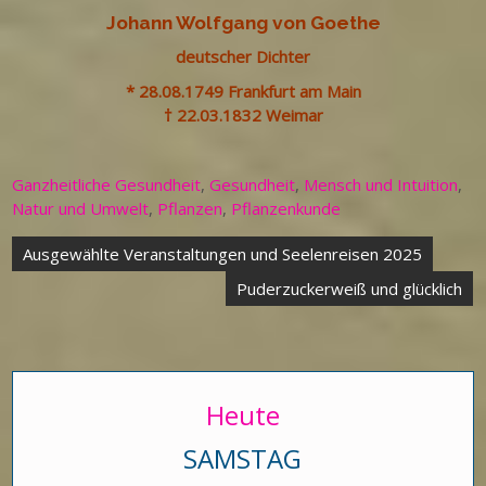
Johann Wolfgang von Goethe
deutscher Dichter
* 28.08.1749 Frankfurt am Main
† 22.03.1832 Weimar
Ganzheitliche Gesundheit
,
Gesundheit
,
Mensch und Intuition
,
Natur und Umwelt
,
Pflanzen
,
Pflanzenkunde
Beitragsnavigation
Ausgewählte Veranstaltungen und Seelenreisen 2025
Puderzuckerweiß und glücklich
Heute
SAMSTAG