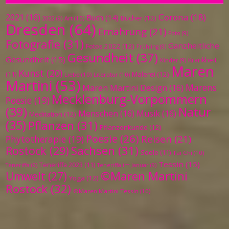
Corona
(18)
2021
(16)
Buch
(14)
Bücher
(12)
Art
(10)
2022
(9)
Dresden
(64)
Ernährung
(21)
Foto
(9)
Fotografie
(31)
Ganzheitliche
Fotos 2022
(12)
Frühling
(9)
Gesundheit
(37)
Gesundheit
(15)
Krankheit
Kinder
(9)
Maren
Kunst
(20)
Malerei
(12)
(11)
Liebe
(10)
Literatur
(10)
Martini
(53)
Marens
Maren Martini Design
(16)
Mecklenburg-Vorpommern
Poesie
(19)
(39)
Natur
Menschen
(16)
Musik
(16)
Meditation
(12)
(35)
Pflanzen
(31)
Pflanzenkunde
(12)
Poesie
(26)
Reisen
(21)
Phytotherapie
(19)
Sachsen
(31)
Rostock
(29)
Seele
(11)
Tai Chi
(10)
Tessin
(15)
Teneriffa 2023
(11)
Teneriffa
(9)
Teneriffa im Januar
(9)
©Maren Martini
Umwelt
(27)
Yoga
(12)
Rostock
(32)
©Maren Martini Tessin
(10)