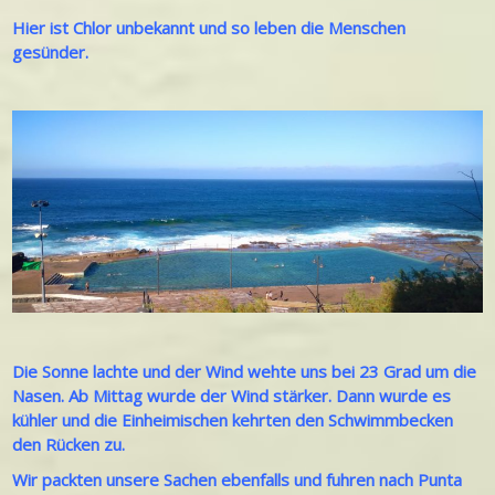
Hier ist Chlor unbekannt und so leben die Menschen
gesünder.
Die Sonne lachte und der Wind wehte uns bei 23 Grad um die
Nasen. Ab Mittag wurde der Wind stärker. Dann wurde es
kühler und die Einheimischen kehrten den Schwimmbecken
den Rücken zu.
Wir packten unsere Sachen ebenfalls und fuhren nach Punta