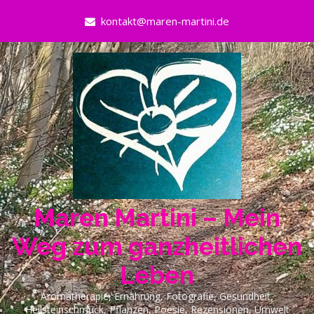
Skip
kontakt@maren-martini.de
to
content
Maren Martini – Mein
Weg zum ganzheitlichen
Leben
Aromatherapie, Ernährung, Fotografie, Gesundheit,
Heilsteinschmuck, Pflanzen, Poesie, Rezensionen, Umwelt