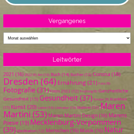
Vergangenes
Vergangenes
Leitwörter
Corona
(18)
2021
(16)
Buch
(14)
Bücher
(12)
Art
(10)
2022
(9)
Dresden
(64)
Ernährung
(21)
Foto
(9)
Fotografie
(31)
Ganzheitliche
Fotos 2022
(12)
Frühling
(9)
Gesundheit
(37)
Gesundheit
(15)
Krankheit
Kinder
(9)
Maren
Kunst
(20)
Malerei
(12)
(11)
Liebe
(10)
Literatur
(10)
Martini
(53)
Marens
Maren Martini Design
(16)
Mecklenburg-Vorpommern
Poesie
(19)
(39)
Natur
Menschen
(16)
Musik
(16)
Meditation
(12)