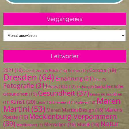
Vergangenes
Vergangenes
Leitwörter
Corona
(18)
2021
(16)
Buch
(14)
Bücher
(12)
Art
(10)
2022
(9)
Dresden
(64)
Ernährung
(21)
Foto
(9)
Fotografie
(31)
Ganzheitliche
Fotos 2022
(12)
Frühling
(9)
Gesundheit
(37)
Gesundheit
(15)
Krankheit
Kinder
(9)
Maren
Kunst
(20)
Malerei
(12)
(11)
Liebe
(10)
Literatur
(10)
Martini
(53)
Marens
Maren Martini Design
(16)
Mecklenburg-Vorpommern
Poesie
(19)
(39)
Natur
Menschen
(16)
Musik
(16)
Meditation
(12)