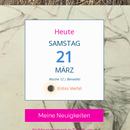
Heute
SAMSTAG
21
MÄRZ
Woche 12 | Benedikt
C
Erstes Viertel
Meine Neuigkeiten
Frühlingsmoment in Tessin am