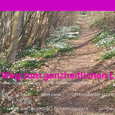
n Weg zum ganzheitlichen 
ilsteinschmuck, Pflanzen, Poesie, Rezensionen, Umwelt
ITE!
ICH BIN
MEIN DANK…
STAMMBÄUME KLOPSCH
MAREN MARTINI DESIGN – NATURFOTOGRAFIE
DATENS