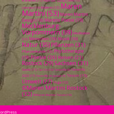
Krankheit
(11)
Liebe
(10)
Maren
Malerei
(12)
Literatur
(10)
Martini
(53)
Maren Martini
Marens Poesie
(19)
Design
(16)
Mecklenburg-
Vorpommern
(39)
Meditation
Menschen
(16)
Musik
(16)
(12)
Natur
(35)
Pflanzen
(31)
Phytotherapie
Pflanzenkunde
(12)
Poesie
(26)
Reisen
(21)
(19)
Sachsen
(31)
Rostock
(29)
Seele
(11)
Teneriffa
Tai Chi
(10)
Teneriffa
(9)
Tessin
(15)
2023
(11)
Teneriffa im Januar
(9)
Umwelt
(27)
Yoga
(12)
©Maren Martini Rostock
(32)
©Maren Martini Tessin
(10)
WordPress