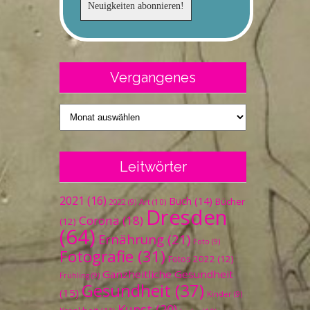
Vergangenes
Vergangenes
Leitwörter
2021
(16)
Buch
(14)
Bücher
Art
(10)
2022
(9)
Dresden
Corona
(18)
(12)
(64)
Ernährung
(21)
Foto
(9)
Fotografie
(31)
Fotos 2022
(12)
Ganzheitliche Gesundheit
Frühling
(9)
Gesundheit
(37)
(15)
Kinder
(9)
Kunst
(20)