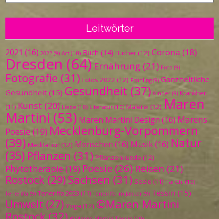
Leitwörter
Corona
(18)
2021
(16)
Buch
(14)
Bücher
(12)
Art
(10)
2022
(9)
Dresden
(64)
Ernährung
(21)
Foto
(9)
Fotografie
(31)
Ganzheitliche
Fotos 2022
(12)
Frühling
(9)
Gesundheit
(37)
Gesundheit
(15)
Krankheit
Kinder
(9)
Maren
Kunst
(20)
Malerei
(12)
(11)
Liebe
(10)
Literatur
(10)
Martini
(53)
Marens
Maren Martini Design
(16)
Mecklenburg-Vorpommern
Poesie
(19)
(39)
Natur
Menschen
(16)
Musik
(16)
Meditation
(12)
(35)
Pflanzen
(31)
Pflanzenkunde
(12)
Poesie
(26)
Reisen
(21)
Phytotherapie
(19)
Sachsen
(31)
Rostock
(29)
Seele
(11)
Tai Chi
(10)
Tessin
(15)
Teneriffa 2023
(11)
Teneriffa
(9)
Teneriffa im Januar
(9)
©Maren Martini
Umwelt
(27)
Yoga
(12)
Rostock
(32)
©Maren Martini Tessin
(10)