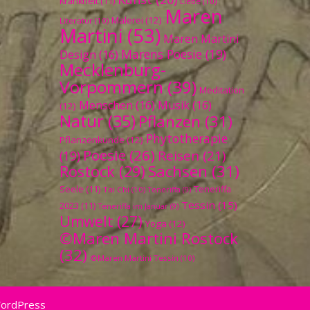
Krankheit
(11)
Liebe
(10)
Maren
Malerei
(12)
Literatur
(10)
Martini
(53)
Maren Martini
Marens Poesie
(19)
Design
(16)
Mecklenburg-
Vorpommern
(39)
Meditation
Menschen
(16)
Musik
(16)
(12)
Natur
(35)
Pflanzen
(31)
Phytotherapie
Pflanzenkunde
(12)
Poesie
(26)
Reisen
(21)
(19)
Sachsen
(31)
Rostock
(29)
Seele
(11)
Teneriffa
Tai Chi
(10)
Teneriffa
(9)
Tessin
(15)
2023
(11)
Teneriffa im Januar
(9)
Umwelt
(27)
Yoga
(12)
©Maren Martini Rostock
(32)
©Maren Martini Tessin
(10)
WordPress