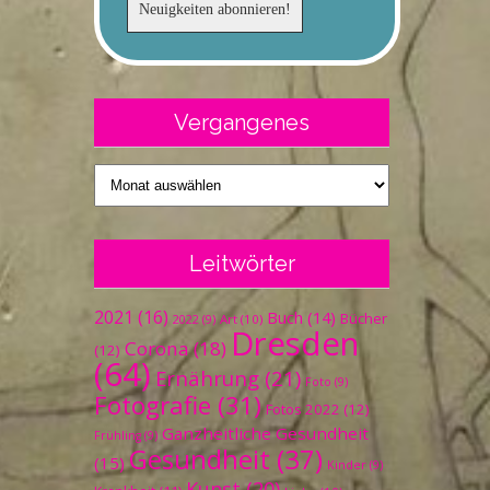
Vergangenes
Vergangenes
Leitwörter
2021
(16)
Buch
(14)
Bücher
Art
(10)
2022
(9)
Dresden
Corona
(18)
(12)
(64)
Ernährung
(21)
Foto
(9)
Fotografie
(31)
Fotos 2022
(12)
Ganzheitliche Gesundheit
Frühling
(9)
Gesundheit
(37)
(15)
Kinder
(9)
Kunst
(20)