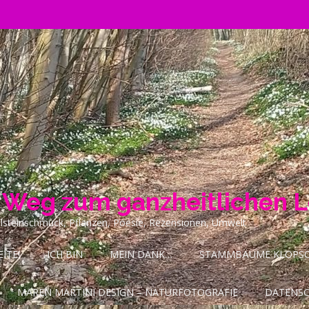
n Weg zum ganzheitlichen 
ilsteinschmuck, Pflanzen, Poesie, Rezensionen, Umwelt
ITE!
ICH BIN
MEIN DANK…
STAMMBÄUME KLOPSCH
MAREN MARTINI DESIGN – NATURFOTOGRAFIE
DATENS