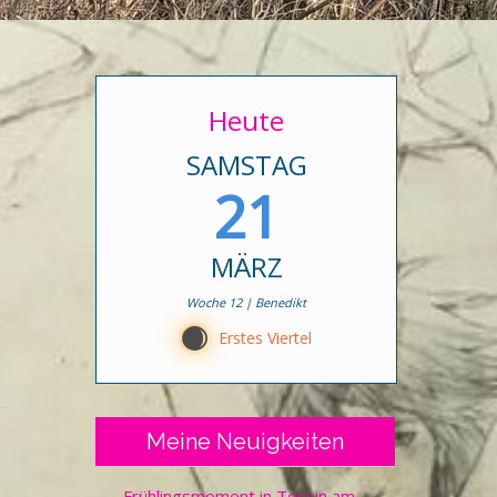
Heute
SAMSTAG
21
MÄRZ
Woche 12 | Benedikt
C
Erstes Viertel
Meine Neuigkeiten
Frühlingsmoment in Tessin am