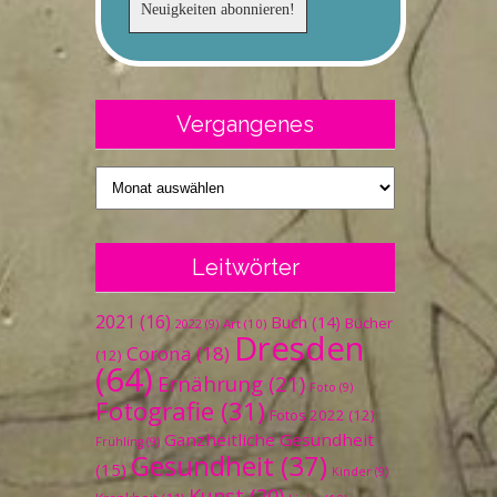
Vergangenes
Vergangenes
Leitwörter
2021
(16)
Buch
(14)
Bücher
Art
(10)
2022
(9)
Dresden
Corona
(18)
(12)
(64)
Ernährung
(21)
Foto
(9)
Fotografie
(31)
Fotos 2022
(12)
Ganzheitliche Gesundheit
Frühling
(9)
Gesundheit
(37)
(15)
Kinder
(9)
Kunst
(20)