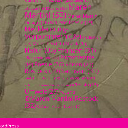
Krankheit
(11)
Liebe
(10)
Maren
Malerei
(12)
Literatur
(10)
Martini
(53)
Maren Martini
Marens Poesie
(19)
Design
(16)
Mecklenburg-
Vorpommern
(39)
Meditation
Menschen
(16)
Musik
(16)
(12)
Natur
(35)
Pflanzen
(31)
Phytotherapie
Pflanzenkunde
(12)
Poesie
(26)
Reisen
(21)
(19)
Sachsen
(31)
Rostock
(29)
Seele
(11)
Teneriffa
Tai Chi
(10)
Teneriffa
(9)
Tessin
(15)
2023
(11)
Teneriffa im Januar
(9)
Umwelt
(27)
Yoga
(12)
©Maren Martini Rostock
(32)
©Maren Martini Tessin
(10)
WordPress