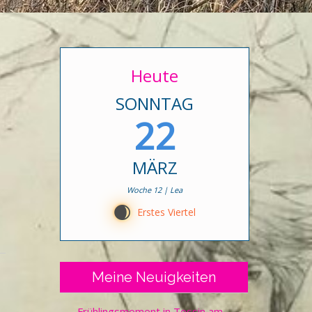
Heute
SONNTAG
22
MÄRZ
Woche 12 | Lea
D
Erstes Viertel
Meine Neuigkeiten
Frühlingsmoment in Tessin am