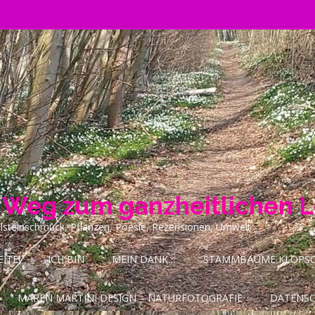
n Weg zum ganzheitlichen 
ilsteinschmuck, Pflanzen, Poesie, Rezensionen, Umwelt
ITE!
ICH BIN
MEIN DANK…
STAMMBÄUME KLOPSCH
MAREN MARTINI DESIGN – NATURFOTOGRAFIE
DATENS