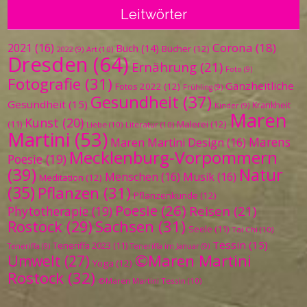
Leitwörter
Corona
(18)
2021
(16)
Buch
(14)
Bücher
(12)
Art
(10)
2022
(9)
Dresden
(64)
Ernährung
(21)
Foto
(9)
Fotografie
(31)
Ganzheitliche
Fotos 2022
(12)
Frühling
(9)
Gesundheit
(37)
Gesundheit
(15)
Krankheit
Kinder
(9)
Maren
Kunst
(20)
Malerei
(12)
(11)
Liebe
(10)
Literatur
(10)
Martini
(53)
Marens
Maren Martini Design
(16)
Mecklenburg-Vorpommern
Poesie
(19)
(39)
Natur
Menschen
(16)
Musik
(16)
Meditation
(12)
(35)
Pflanzen
(31)
Pflanzenkunde
(12)
Poesie
(26)
Reisen
(21)
Phytotherapie
(19)
Sachsen
(31)
Rostock
(29)
Seele
(11)
Tai Chi
(10)
Tessin
(15)
Teneriffa 2023
(11)
Teneriffa
(9)
Teneriffa im Januar
(9)
©Maren Martini
Umwelt
(27)
Yoga
(12)
Rostock
(32)
©Maren Martini Tessin
(10)