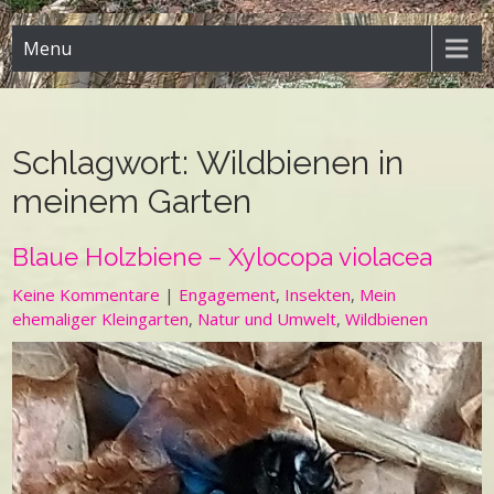
Menu
Schlagwort:
Wildbienen in
meinem Garten
Blaue Holzbiene – Xylocopa violacea
Keine Kommentare
|
Engagement
,
Insekten
,
Mein
ehemaliger Kleingarten
,
Natur und Umwelt
,
Wildbienen