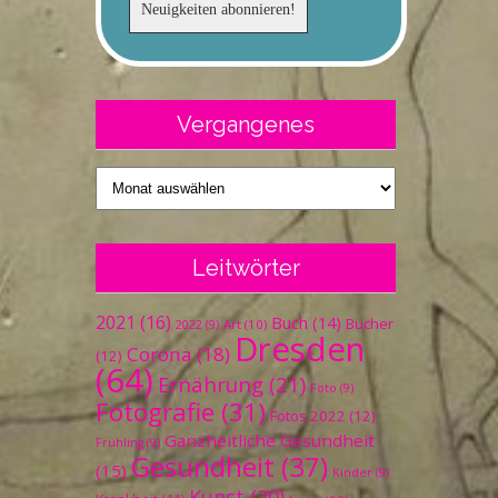
Vergangenes
Vergangenes
Leitwörter
2021
(16)
Buch
(14)
Bücher
Art
(10)
2022
(9)
Dresden
Corona
(18)
(12)
(64)
Ernährung
(21)
Foto
(9)
Fotografie
(31)
Fotos 2022
(12)
Ganzheitliche Gesundheit
Frühling
(9)
Gesundheit
(37)
(15)
Kinder
(9)
Kunst
(20)