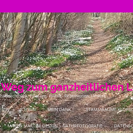
n Weg zum ganzheitlichen 
ilsteinschmuck, Pflanzen, Poesie, Rezensionen, Umwelt
ITE!
ICH BIN
MEIN DANK…
STAMMBÄUME KLOPSCH
MAREN MARTINI DESIGN – NATURFOTOGRAFIE
DATENS