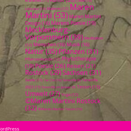
Krankheit
(11)
Liebe
(10)
Maren
Malerei
(12)
Literatur
(10)
Martini
(53)
Maren Martini
Marens Poesie
(19)
Design
(16)
Mecklenburg-
Vorpommern
(39)
Meditation
Menschen
(16)
Musik
(16)
(12)
Natur
(35)
Pflanzen
(31)
Phytotherapie
Pflanzenkunde
(12)
Poesie
(26)
Reisen
(21)
(19)
Sachsen
(31)
Rostock
(29)
Seele
(11)
Teneriffa
Tai Chi
(10)
Teneriffa
(9)
Tessin
(15)
2023
(11)
Teneriffa im Januar
(9)
Umwelt
(27)
Yoga
(12)
©Maren Martini Rostock
(32)
©Maren Martini Tessin
(10)
WordPress