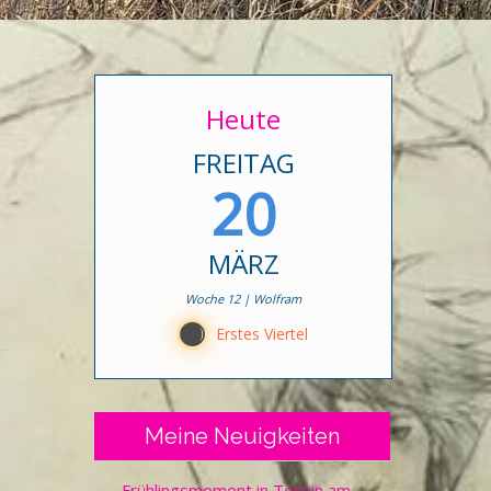
Heute
FREITAG
20
MÄRZ
Woche 12 | Wolfram
B
Erstes Viertel
Meine Neuigkeiten
Frühlingsmoment in Tessin am