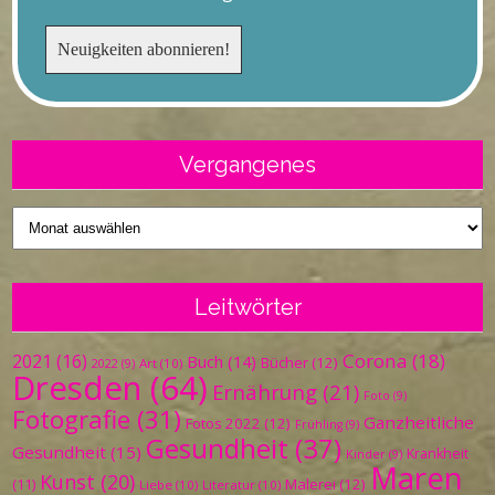
Vergangenes
Vergangenes
Leitwörter
Corona
(18)
2021
(16)
Buch
(14)
Bücher
(12)
Art
(10)
2022
(9)
Dresden
(64)
Ernährung
(21)
Foto
(9)
Fotografie
(31)
Ganzheitliche
Fotos 2022
(12)
Frühling
(9)
Gesundheit
(37)
Gesundheit
(15)
Krankheit
Kinder
(9)
Maren
Kunst
(20)
Malerei
(12)
(11)
Liebe
(10)
Literatur
(10)