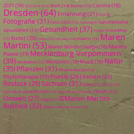
Corona
(18)
2021
(16)
Buch
(14)
Bücher
(12)
Art
(10)
2022
(9)
Dresden
(64)
Ernährung
(21)
Foto
(9)
Fotografie
(31)
Ganzheitliche
Fotos 2022
(12)
Frühling
(9)
Gesundheit
(37)
Gesundheit
(15)
Krankheit
Kinder
(9)
Maren
Kunst
(20)
Malerei
(12)
(11)
Liebe
(10)
Literatur
(10)
Martini
(53)
Marens
Maren Martini Design
(16)
Mecklenburg-Vorpommern
Poesie
(19)
(39)
Natur
Menschen
(16)
Musik
(16)
Meditation
(12)
(35)
Pflanzen
(31)
Pflanzenkunde
(12)
Poesie
(26)
Reisen
(21)
Phytotherapie
(19)
Sachsen
(31)
Rostock
(29)
Seele
(11)
Tai Chi
(10)
Tessin
(15)
Teneriffa 2023
(11)
Teneriffa
(9)
Teneriffa im Januar
(9)
©Maren Martini
Umwelt
(27)
Yoga
(12)
Rostock
(32)
©Maren Martini Tessin
(10)