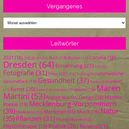
Vergangenes
Vergangenes
Leitwörter
Corona
(18)
2021
(16)
Buch
(14)
Bücher
(12)
Art
(10)
2022
(9)
Dresden
(64)
Ernährung
(21)
Foto
(9)
Fotografie
(31)
Ganzheitliche
Fotos 2022
(12)
Frühling
(9)
Gesundheit
(37)
Gesundheit
(15)
Krankheit
Kinder
(9)
Maren
Kunst
(20)
Malerei
(12)
(11)
Liebe
(10)
Literatur
(10)
Martini
(53)
Marens
Maren Martini Design
(16)
Mecklenburg-Vorpommern
Poesie
(19)
(39)
Natur
Menschen
(16)
Musik
(16)
Meditation
(12)
(35)
Pflanzen
(31)
Pflanzenkunde
(12)
Poesie
(26)
Reisen
(21)
Phytotherapie
(19)