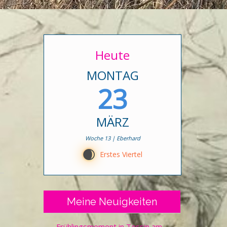
Heute
MONTAG
23
MÄRZ
Woche 13 | Eberhard
D
Erstes Viertel
Meine Neuigkeiten
Frühlingsmoment in Tessin am