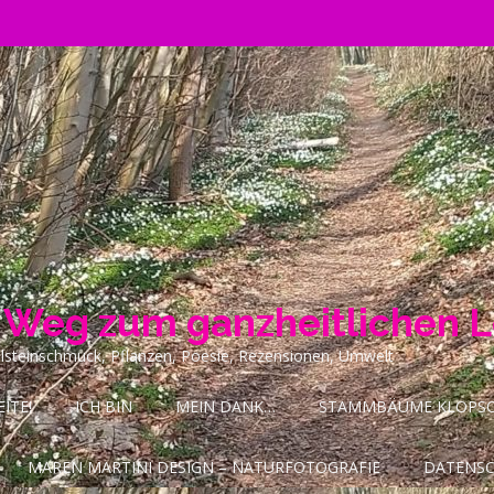
n Weg zum ganzheitlichen 
ilsteinschmuck, Pflanzen, Poesie, Rezensionen, Umwelt
ITE!
ICH BIN
MEIN DANK…
STAMMBÄUME KLOPSCH
MAREN MARTINI DESIGN – NATURFOTOGRAFIE
DATENS