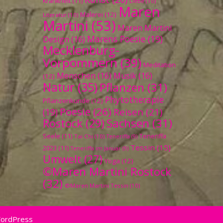
Krankheit
(11)
Liebe
(10)
Maren
Malerei
(12)
Literatur
(10)
Martini
(53)
Maren Martini
Marens Poesie
(19)
Design
(16)
Mecklenburg-
Vorpommern
(39)
Meditation
Menschen
(16)
Musik
(16)
(12)
Natur
(35)
Pflanzen
(31)
Phytotherapie
Pflanzenkunde
(12)
Poesie
(26)
Reisen
(21)
(19)
Sachsen
(31)
Rostock
(29)
Seele
(11)
Teneriffa
Tai Chi
(10)
Teneriffa
(9)
Tessin
(15)
2023
(11)
Teneriffa im Januar
(9)
Umwelt
(27)
Yoga
(12)
©Maren Martini Rostock
(32)
©Maren Martini Tessin
(10)
WordPress