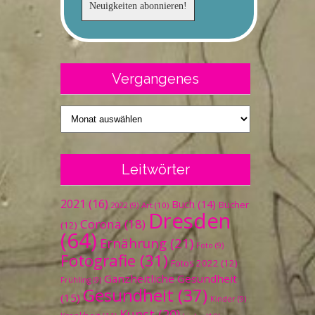
Vergangenes
Vergangenes
Leitwörter
2021
(16)
Buch
(14)
Bücher
Art
(10)
2022
(9)
Dresden
Corona
(18)
(12)
(64)
Ernährung
(21)
Foto
(9)
Fotografie
(31)
Fotos 2022
(12)
Ganzheitliche Gesundheit
Frühling
(9)
Gesundheit
(37)
(15)
Kinder
(9)
Kunst
(20)