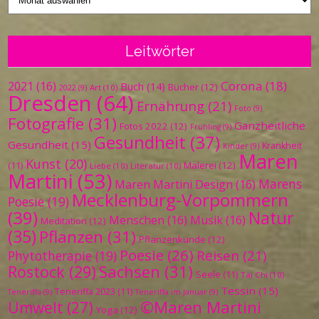
Leitwörter
Corona
(18)
2021
(16)
Buch
(14)
Bücher
(12)
Art
(10)
2022
(9)
Dresden
(64)
Ernährung
(21)
Foto
(9)
Fotografie
(31)
Ganzheitliche
Fotos 2022
(12)
Frühling
(9)
Gesundheit
(37)
Gesundheit
(15)
Krankheit
Kinder
(9)
Maren
Kunst
(20)
Malerei
(12)
(11)
Liebe
(10)
Literatur
(10)
Martini
(53)
Marens
Maren Martini Design
(16)
Mecklenburg-Vorpommern
Poesie
(19)
(39)
Natur
Menschen
(16)
Musik
(16)
Meditation
(12)
(35)
Pflanzen
(31)
Pflanzenkunde
(12)
Poesie
(26)
Reisen
(21)
Phytotherapie
(19)
Sachsen
(31)
Rostock
(29)
Seele
(11)
Tai Chi
(10)
Tessin
(15)
Teneriffa 2023
(11)
Teneriffa
(9)
Teneriffa im Januar
(9)
©Maren Martini
Umwelt
(27)
Yoga
(12)