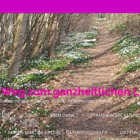
n Weg zum ganzheitlichen 
ilsteinschmuck, Pflanzen, Poesie, Rezensionen, Umwelt
ITE!
ICH BIN
MEIN DANK…
STAMMBÄUME KLOPSCH
MAREN MARTINI DESIGN – NATURFOTOGRAFIE
DATENS