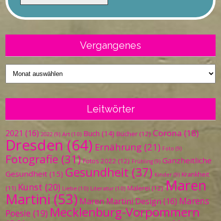
Vergangenes
Vergangenes
Leitwörter
Corona
(18)
2021
(16)
Buch
(14)
Bücher
(12)
Art
(10)
2022
(9)
Dresden
(64)
Ernährung
(21)
Foto
(9)
Fotografie
(31)
Ganzheitliche
Fotos 2022
(12)
Frühling
(9)
Gesundheit
(37)
Gesundheit
(15)
Krankheit
Kinder
(9)
Maren
Kunst
(20)
Malerei
(12)
(11)
Liebe
(10)
Literatur
(10)
Martini
(53)
Marens
Maren Martini Design
(16)
Mecklenburg-Vorpommern
Poesie
(19)