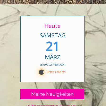
Heute
SAMSTAG
21
MÄRZ
Woche 12 | Benedikt
C
Erstes Viertel
Meine Neuigkeiten
Frühlingsmoment in Tessin am