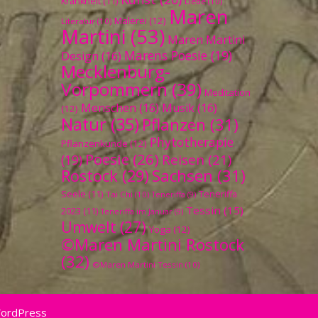
Krankheit
(11)
Liebe
(10)
Maren
Malerei
(12)
Literatur
(10)
Martini
(53)
Maren Martini
Marens Poesie
(19)
Design
(16)
Mecklenburg-
Vorpommern
(39)
Meditation
Menschen
(16)
Musik
(16)
(12)
Natur
(35)
Pflanzen
(31)
Phytotherapie
Pflanzenkunde
(12)
Poesie
(26)
Reisen
(21)
(19)
Sachsen
(31)
Rostock
(29)
Seele
(11)
Teneriffa
Tai Chi
(10)
Teneriffa
(9)
Tessin
(15)
2023
(11)
Teneriffa im Januar
(9)
Umwelt
(27)
Yoga
(12)
©Maren Martini Rostock
(32)
©Maren Martini Tessin
(10)
WordPress