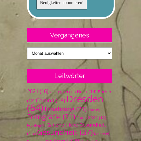
Vergangenes
Vergangenes
Leitwörter
2021
(16)
Buch
(14)
Bücher
Art
(10)
2022
(9)
Dresden
Corona
(18)
(12)
(64)
Ernährung
(21)
Foto
(9)
Fotografie
(31)
Fotos 2022
(12)
Ganzheitliche Gesundheit
Frühling
(9)
Gesundheit
(37)
(15)
Kinder
(9)
Kunst
(20)