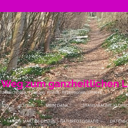
n Weg zum ganzheitlichen 
ilsteinschmuck, Pflanzen, Poesie, Rezensionen, Umwelt
ITE!
ICH BIN
MEIN DANK…
STAMMBÄUME KLOPSCH
MAREN MARTINI DESIGN – NATURFOTOGRAFIE
DATENS