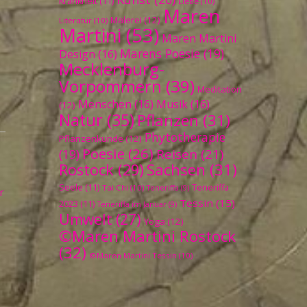
Krankheit
(11)
Liebe
(10)
Maren
Malerei
(12)
Literatur
(10)
Martini
(53)
Maren Martini
Marens Poesie
(19)
Design
(16)
Mecklenburg-
e
Vorpommern
(39)
Meditation
Menschen
(16)
Musik
(16)
(12)
Natur
(35)
Pflanzen
(31)
Phytotherapie
Pflanzenkunde
(12)
Poesie
(26)
Reisen
(21)
(19)
Sachsen
(31)
Rostock
(29)
Seele
(11)
Teneriffa
Tai Chi
(10)
Teneriffa
(9)
r
Tessin
(15)
2023
(11)
Teneriffa im Januar
(9)
Umwelt
(27)
Yoga
(12)
©Maren Martini Rostock
(32)
©Maren Martini Tessin
(10)