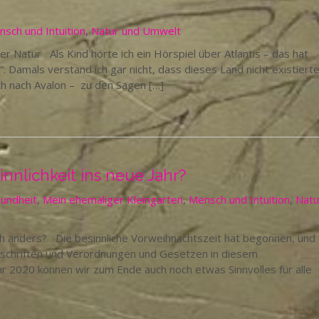
sch und Intuition
,
Natur und Umwelt
r Natur Als Kind hörte ich ein Hörspiel über Atlantis – das hat
“. Damals verstand ich gar nicht, dass dieses Land nicht existiert
ch nach Avalon – zu den Sagen […]
nnlichkeit ins neue Jahr?
undheit
,
Mein ehemaliger Kleingarten
,
Mensch und Intuition
,
Natu
auch anders? Die besinnliche Vorweihnachtszeit hat begonnen, und
orschriften und Verordnungen und Gesetzen in diesem
 2020 können wir zum Ende auch noch etwas Sinnvolles für alle