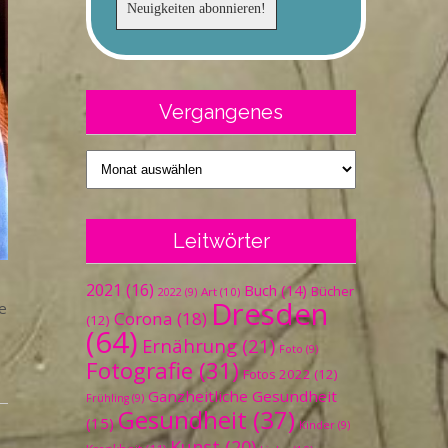
Vergangenes
Vergangenes
Leitwörter
2021
(16)
Buch
(14)
Bücher
Art
(10)
2022
(9)
Dresden
ie
Corona
(18)
(12)
(64)
Ernährung
(21)
Foto
(9)
Fotografie
(31)
Fotos 2022
(12)
Ganzheitliche Gesundheit
Frühling
(9)
Gesundheit
(37)
(15)
Kinder
(9)
Kunst
(20)