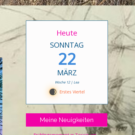
Heute
SONNTAG
22
MÄRZ
Woche 12 | Lea
D
Erstes Viertel
Meine Neuigkeiten
Frühlingsmoment in Tessin am