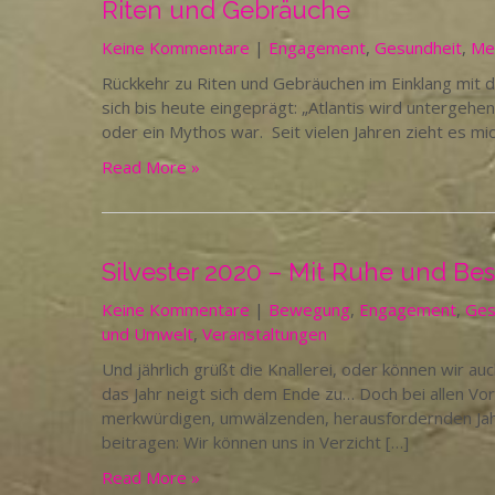
Riten und Gebräuche
Keine Kommentare
|
Engagement
,
Gesundheit
,
Men
Rückkehr zu Riten und Gebräuchen im Einklang mit de
sich bis heute eingeprägt: „Atlantis wird untergehen
oder ein Mythos war. Seit vielen Jahren zieht es mi
Read More »
Silvester 2020 – Mit Ruhe und Besi
Keine Kommentare
|
Bewegung
,
Engagement
,
Ges
und Umwelt
,
Veranstaltungen
Und jährlich grüßt die Knallerei, oder können wir 
das Jahr neigt sich dem Ende zu… Doch bei allen V
merkwürdigen, umwälzenden, herausfordernden Jahr
beitragen: Wir können uns in Verzicht […]
Read More »