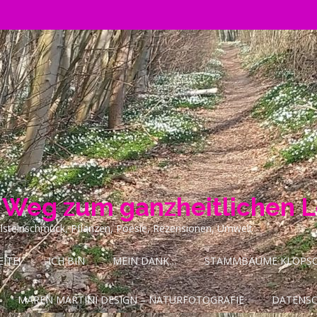
n Weg zum ganzheitlichen 
ilsteinschmuck, Pflanzen, Poesie, Rezensionen, Umwelt
ITE!
ICH BIN
MEIN DANK…
STAMMBÄUME KLOPSCH
MAREN MARTINI DESIGN – NATURFOTOGRAFIE
DATENS