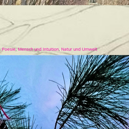
 Poesie
,
Mensch und Intuition
,
Natur und Umwelt