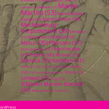
Krankheit
(11)
Liebe
(10)
Maren
Malerei
(12)
Literatur
(10)
Martini
(53)
Maren Martini
Marens Poesie
(19)
Design
(16)
Mecklenburg-
Vorpommern
(39)
Meditation
Menschen
(16)
Musik
(16)
(12)
Natur
(35)
Pflanzen
(31)
Phytotherapie
Pflanzenkunde
(12)
Poesie
(26)
Reisen
(21)
(19)
Sachsen
(31)
Rostock
(29)
Seele
(11)
Teneriffa
Tai Chi
(10)
Teneriffa
(9)
Tessin
(15)
2023
(11)
Teneriffa im Januar
(9)
Umwelt
(27)
Yoga
(12)
©Maren Martini Rostock
(32)
©Maren Martini Tessin
(10)
WordPress