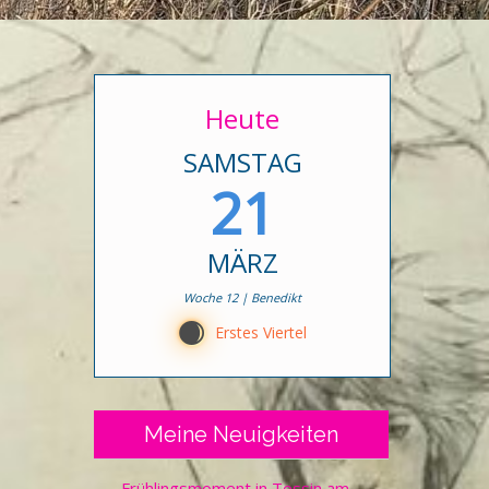
Heute
SAMSTAG
21
MÄRZ
Woche 12 | Benedikt
C
Erstes Viertel
Meine Neuigkeiten
Frühlingsmoment in Tessin am