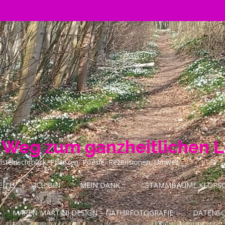
n Weg zum ganzheitlichen 
ilsteinschmuck, Pflanzen, Poesie, Rezensionen, Umwelt
ITE!
ICH BIN
MEIN DANK…
STAMMBÄUME KLOPSCH
MAREN MARTINI DESIGN – NATURFOTOGRAFIE
DATENS