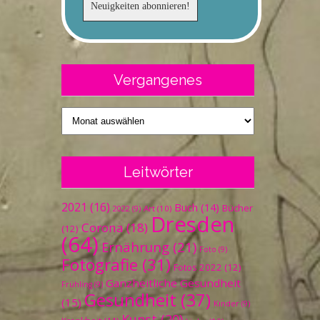
Vergangenes
Vergangenes
Leitwörter
2021
(16)
Buch
(14)
Bücher
Art
(10)
2022
(9)
Dresden
Corona
(18)
(12)
(64)
Ernährung
(21)
Foto
(9)
Fotografie
(31)
Fotos 2022
(12)
Ganzheitliche Gesundheit
Frühling
(9)
Gesundheit
(37)
(15)
Kinder
(9)
Kunst
(20)