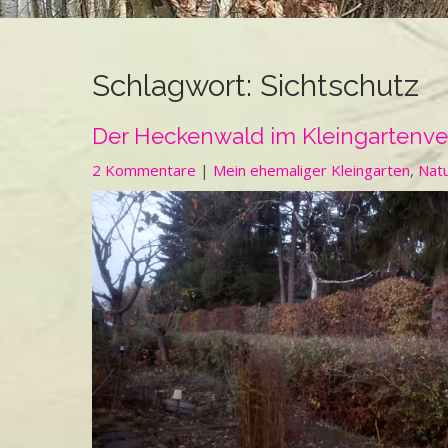
Schlagwort:
Sichtschutz
Der Heckenwald im Kleingartenve
2 Kommentare
|
Mein ehemaliger Kleingarten
,
Nat