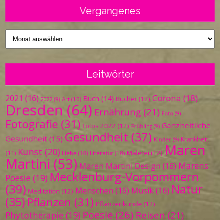
Vergangenes
Vergangenes
Leitwörter
Corona
(18)
2021
(16)
Buch
(14)
Bücher
(12)
Art
(10)
2022
(9)
Dresden
(64)
Ernährung
(21)
Foto
(9)
Fotografie
(31)
Ganzheitliche
Fotos 2022
(12)
Frühling
(9)
Gesundheit
(37)
Gesundheit
(15)
Krankheit
Kinder
(9)
Maren
Kunst
(20)
Malerei
(12)
(11)
Liebe
(10)
Literatur
(10)
Martini
(53)
Marens
Maren Martini Design
(16)
Mecklenburg-Vorpommern
Poesie
(19)
(39)
Natur
Menschen
(16)
Musik
(16)
Meditation
(12)
(35)
Pflanzen
(31)
Pflanzenkunde
(12)
Poesie
(26)
Reisen
(21)
Phytotherapie
(19)