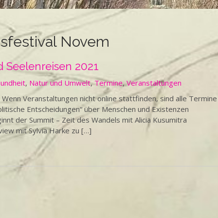
gsfestival Novem
 Seelenreisen 2021
undheit
,
Natur und Umwelt
,
Termine
,
Veranstaltungen
n Veranstaltungen nicht online stattfinden, sind alle Termine
politische Entscheidungen“ über Menschen und Existenzen
t der Summit – Zeit des Wandels mit Alicia Kusumitra
iew mit Sylvia Harke zu […]