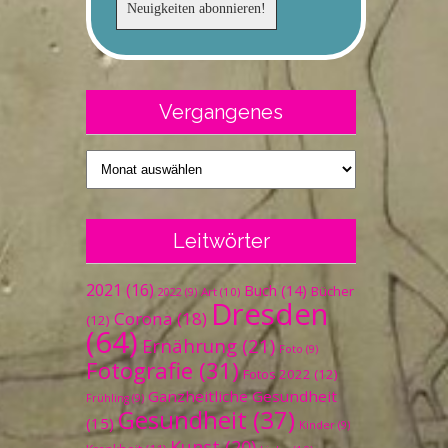
Vergangenes
Vergangenes
Leitwörter
2021
(16)
Buch
(14)
Bücher
Art
(10)
2022
(9)
Dresden
Corona
(18)
(12)
(64)
Ernährung
(21)
Foto
(9)
Fotografie
(31)
Fotos 2022
(12)
Ganzheitliche Gesundheit
Frühling
(9)
Gesundheit
(37)
(15)
Kinder
(9)
Kunst
(20)