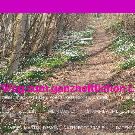
n Weg zum ganzheitlichen 
ilsteinschmuck, Pflanzen, Poesie, Rezensionen, Umwelt
ITE!
ICH BIN
MEIN DANK…
STAMMBÄUME KLOPSCH
MAREN MARTINI DESIGN – NATURFOTOGRAFIE
DATENS