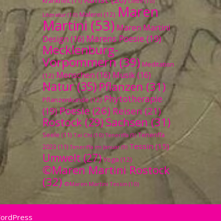
Krankheit
(11)
Liebe
(10)
Maren
Malerei
(12)
Literatur
(10)
Martini
(53)
Maren Martini
Marens Poesie
(19)
Design
(16)
Mecklenburg-
Vorpommern
(39)
Meditation
Menschen
(16)
Musik
(16)
(12)
Natur
(35)
Pflanzen
(31)
Phytotherapie
Pflanzenkunde
(12)
Poesie
(26)
Reisen
(21)
(19)
Sachsen
(31)
Rostock
(29)
Seele
(11)
Teneriffa
Tai Chi
(10)
Teneriffa
(9)
Tessin
(15)
2023
(11)
Teneriffa im Januar
(9)
Umwelt
(27)
Yoga
(12)
©Maren Martini Rostock
(32)
©Maren Martini Tessin
(10)
WordPress