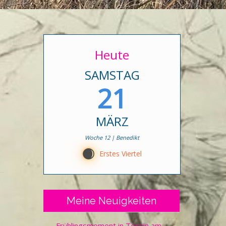
Heute
SAMSTAG
21
MÄRZ
Woche 12 | Benedikt
C
Erstes Viertel
Meine Neuigkeiten
Frühlingsmoment in Tessin am