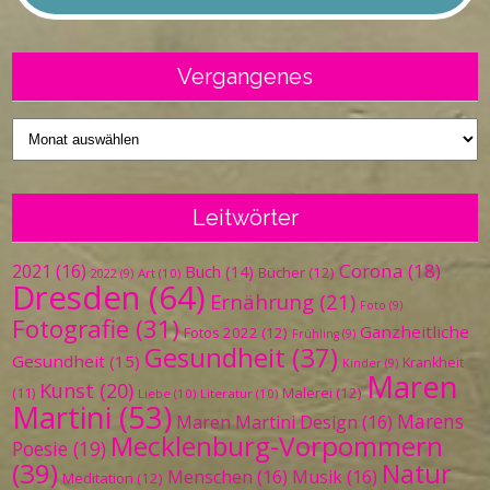
Vergangenes
Vergangenes
Leitwörter
Corona
(18)
2021
(16)
Buch
(14)
Bücher
(12)
Art
(10)
2022
(9)
Dresden
(64)
Ernährung
(21)
Foto
(9)
Fotografie
(31)
Ganzheitliche
Fotos 2022
(12)
Frühling
(9)
Gesundheit
(37)
Gesundheit
(15)
Krankheit
Kinder
(9)
Maren
Kunst
(20)
Malerei
(12)
(11)
Liebe
(10)
Literatur
(10)
Martini
(53)
Marens
Maren Martini Design
(16)
Mecklenburg-Vorpommern
Poesie
(19)
(39)
Natur
Menschen
(16)
Musik
(16)
Meditation
(12)