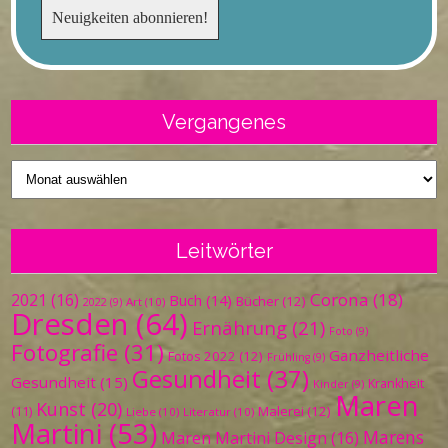
Vergangenes
Vergangenes
Leitwörter
Corona
(18)
2021
(16)
Buch
(14)
Bücher
(12)
Art
(10)
2022
(9)
Dresden
(64)
Ernährung
(21)
Foto
(9)
Fotografie
(31)
Ganzheitliche
Fotos 2022
(12)
Frühling
(9)
Gesundheit
(37)
Gesundheit
(15)
Krankheit
Kinder
(9)
Maren
Kunst
(20)
Malerei
(12)
(11)
Liebe
(10)
Literatur
(10)
Martini
(53)
Marens
Maren Martini Design
(16)