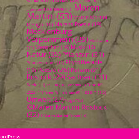
Krankheit
(11)
Liebe
(10)
Maren
Malerei
(12)
Literatur
(10)
Martini
(53)
Maren Martini
Marens Poesie
(19)
Design
(16)
Mecklenburg-
Vorpommern
(39)
Meditation
Menschen
(16)
Musik
(16)
(12)
Natur
(35)
Pflanzen
(31)
Phytotherapie
Pflanzenkunde
(12)
Poesie
(26)
Reisen
(21)
(19)
Sachsen
(31)
Rostock
(29)
Seele
(11)
Teneriffa
Tai Chi
(10)
Teneriffa
(9)
Tessin
(15)
2023
(11)
Teneriffa im Januar
(9)
Umwelt
(27)
Yoga
(12)
©Maren Martini Rostock
(32)
©Maren Martini Tessin
(10)
WordPress