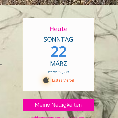
Heute
SONNTAG
22
MÄRZ
te
Woche 12 | Lea
D
Erstes Viertel
Meine Neuigkeiten
Frühlingsmoment in Tessin am