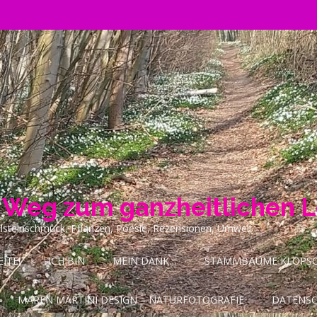
n Weg zum ganzheitlichen 
ilsteinschmuck, Pflanzen, Poesie, Rezensionen, Umwelt
ITE!
ICH BIN
MEIN DANK…
STAMMBÄUME KLOPSCH
MAREN MARTINI DESIGN – NATURFOTOGRAFIE
DATENS