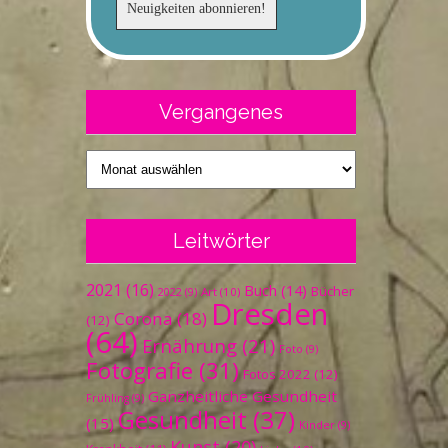
Vergangenes
Vergangenes
Leitwörter
2021
(16)
Buch
(14)
Bücher
Art
(10)
2022
(9)
Dresden
Corona
(18)
(12)
(64)
Ernährung
(21)
Foto
(9)
Fotografie
(31)
Fotos 2022
(12)
Ganzheitliche Gesundheit
Frühling
(9)
Gesundheit
(37)
(15)
Kinder
(9)
Kunst
(20)