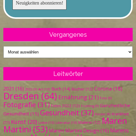
Vergangenes
Vergangenes
Leitwörter
Corona
(18)
2021
(16)
Buch
(14)
Bücher
(12)
Art
(10)
2022
(9)
Dresden
(64)
Ernährung
(21)
Foto
(9)
Fotografie
(31)
Ganzheitliche
Fotos 2022
(12)
Frühling
(9)
Gesundheit
(37)
Gesundheit
(15)
Krankheit
Kinder
(9)
Maren
Kunst
(20)
Malerei
(12)
(11)
Liebe
(10)
Literatur
(10)
Martini
(53)
Marens
Maren Martini Design
(16)