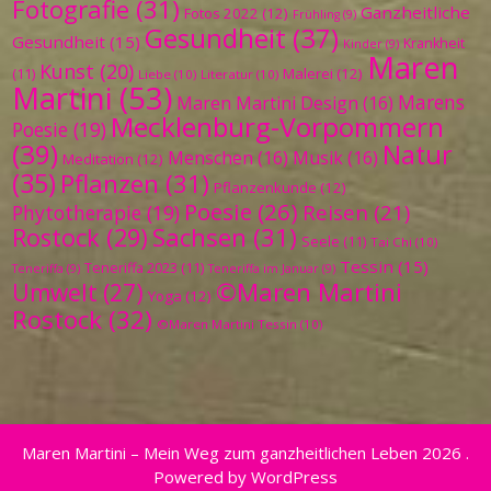
Fotografie
(31)
Ganzheitliche
Fotos 2022
(12)
Frühling
(9)
Gesundheit
(37)
Gesundheit
(15)
Krankheit
Kinder
(9)
Maren
Kunst
(20)
Malerei
(12)
(11)
Liebe
(10)
Literatur
(10)
Martini
(53)
Marens
Maren Martini Design
(16)
Mecklenburg-Vorpommern
Poesie
(19)
(39)
Natur
Menschen
(16)
Musik
(16)
Meditation
(12)
(35)
Pflanzen
(31)
Pflanzenkunde
(12)
Poesie
(26)
Reisen
(21)
Phytotherapie
(19)
Sachsen
(31)
Rostock
(29)
Seele
(11)
Tai Chi
(10)
Tessin
(15)
Teneriffa 2023
(11)
Teneriffa
(9)
Teneriffa im Januar
(9)
©Maren Martini
Umwelt
(27)
Yoga
(12)
Rostock
(32)
©Maren Martini Tessin
(10)
Maren Martini – Mein Weg zum ganzheitlichen Leben 2026 .
Powered by WordPress