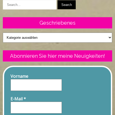
Geschriebenes
Geschriebenes
Abonnieren Sie hier meine Neuigkeiten!
Vorname
E-Mail
*