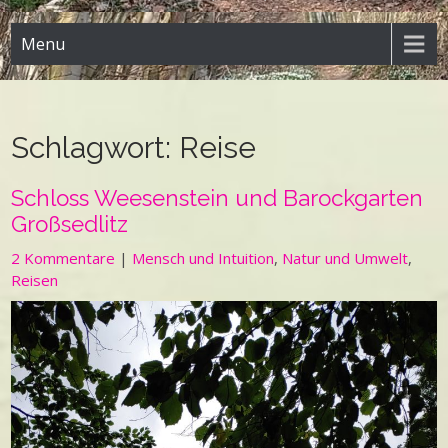
Menu
Schlagwort:
Reise
Schloss Weesenstein und Barockgarten
Großsedlitz
2 Kommentare
|
Mensch und Intuition
,
Natur und Umwelt
,
Reisen