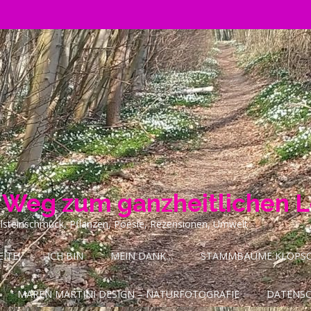
n Weg zum ganzheitlichen 
ilsteinschmuck, Pflanzen, Poesie, Rezensionen, Umwelt
ITE!
ICH BIN
MEIN DANK…
STAMMBÄUME KLOPSCH
MAREN MARTINI DESIGN – NATURFOTOGRAFIE
DATENS