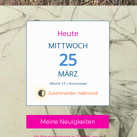
Heute
MITTWOCH
25
MÄRZ
Woche 13 | Annunziata
G
Zunehmender Halbmond
Meine Neuigkeiten
Frühlingsmoment in Tessin am