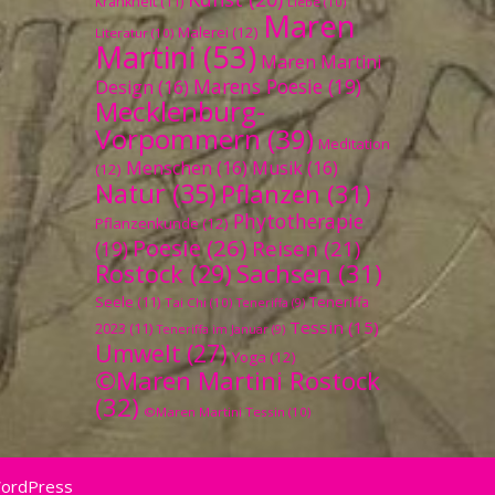
Krankheit
(11)
Liebe
(10)
Maren
Malerei
(12)
Literatur
(10)
Martini
(53)
Maren Martini
Marens Poesie
(19)
Design
(16)
Mecklenburg-
Vorpommern
(39)
Meditation
Menschen
(16)
Musik
(16)
(12)
Natur
(35)
Pflanzen
(31)
Phytotherapie
Pflanzenkunde
(12)
Poesie
(26)
Reisen
(21)
(19)
Sachsen
(31)
Rostock
(29)
Seele
(11)
Teneriffa
Tai Chi
(10)
Teneriffa
(9)
Tessin
(15)
2023
(11)
Teneriffa im Januar
(9)
Umwelt
(27)
Yoga
(12)
©Maren Martini Rostock
(32)
©Maren Martini Tessin
(10)
WordPress