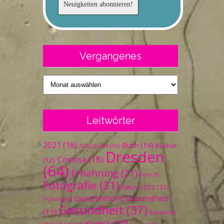
Vergangenes
Vergangenes
Leitwörter
2021
(16)
Buch
(14)
Bücher
Art
(10)
2022
(9)
Dresden
Corona
(18)
(12)
(64)
Ernährung
(21)
Foto
(9)
Fotografie
(31)
Fotos 2022
(12)
Ganzheitliche Gesundheit
Frühling
(9)
Gesundheit
(37)
(15)
Kinder
(9)
Kunst
(20)