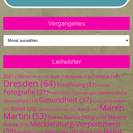
Vergangenes
Vergangenes
Leitwörter
Corona
(18)
2021
(16)
Buch
(14)
Bücher
(12)
Art
(10)
2022
(9)
Dresden
(64)
Ernährung
(21)
Foto
(9)
Fotografie
(31)
Ganzheitliche
Fotos 2022
(12)
Frühling
(9)
Gesundheit
(37)
Gesundheit
(15)
Krankheit
Kinder
(9)
Maren
Kunst
(20)
Malerei
(12)
(11)
Liebe
(10)
Literatur
(10)
Martini
(53)
Marens
Maren Martini Design
(16)
Mecklenburg-Vorpommern
Poesie
(19)
(39)
Natur
Menschen
(16)
Musik
(16)
Meditation
(12)