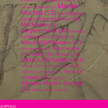
Krankheit
(11)
Liebe
(10)
Maren
Malerei
(12)
Literatur
(10)
Martini
(53)
Maren Martini
Marens Poesie
(19)
Design
(16)
Mecklenburg-
Vorpommern
(39)
Meditation
Menschen
(16)
Musik
(16)
(12)
Natur
(35)
Pflanzen
(31)
Phytotherapie
Pflanzenkunde
(12)
Poesie
(26)
Reisen
(21)
(19)
Sachsen
(31)
Rostock
(29)
Seele
(11)
Teneriffa
Tai Chi
(10)
Teneriffa
(9)
Tessin
(15)
2023
(11)
Teneriffa im Januar
(9)
Umwelt
(27)
Yoga
(12)
©Maren Martini Rostock
(32)
©Maren Martini Tessin
(10)
WordPress