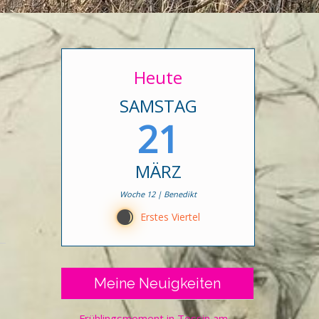
Heute
SAMSTAG
21
MÄRZ
Woche 12 | Benedikt
C
Erstes Viertel
Meine Neuigkeiten
Frühlingsmoment in Tessin am