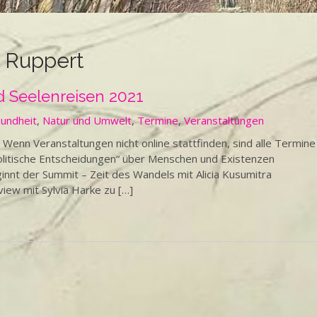
z Ruppert
 Seelenreisen 2021
undheit
,
Natur und Umwelt
,
Termine
,
Veranstaltungen
n Veranstaltungen nicht online stattfinden, sind alle Termine
politische Entscheidungen“ über Menschen und Existenzen
t der Summit – Zeit des Wandels mit Alicia Kusumitra
iew mit Sylvia Harke zu […]