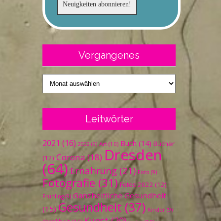
Vergangenes
Vergangenes
Leitwörter
2021
(16)
Buch
(14)
Bücher
Art
(10)
2022
(9)
Dresden
Corona
(18)
(12)
(64)
Ernährung
(21)
Foto
(9)
Fotografie
(31)
Fotos 2022
(12)
Ganzheitliche Gesundheit
Frühling
(9)
Gesundheit
(37)
(15)
Kinder
(9)
Kunst
(20)