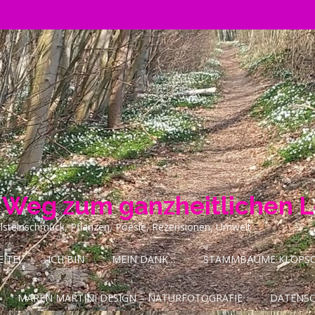
n Weg zum ganzheitlichen 
ilsteinschmuck, Pflanzen, Poesie, Rezensionen, Umwelt
ITE!
ICH BIN
MEIN DANK…
STAMMBÄUME KLOPSCH
MAREN MARTINI DESIGN – NATURFOTOGRAFIE
DATENS