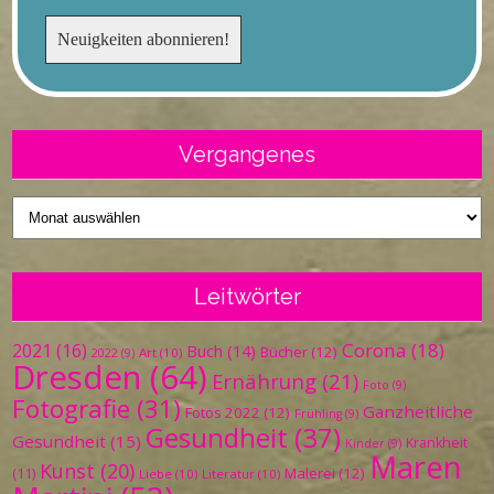
Vergangenes
Vergangenes
Leitwörter
Corona
(18)
2021
(16)
Buch
(14)
Bücher
(12)
Art
(10)
2022
(9)
Dresden
(64)
Ernährung
(21)
Foto
(9)
Fotografie
(31)
Ganzheitliche
Fotos 2022
(12)
Frühling
(9)
Gesundheit
(37)
Gesundheit
(15)
Krankheit
Kinder
(9)
Maren
Kunst
(20)
Malerei
(12)
(11)
Liebe
(10)
Literatur
(10)