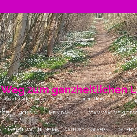
n Weg zum ganzheitlichen 
ilsteinschmuck, Pflanzen, Poesie, Rezensionen, Umwelt
ITE!
ICH BIN
MEIN DANK…
STAMMBÄUME KLOPSCH
MAREN MARTINI DESIGN – NATURFOTOGRAFIE
DATENS