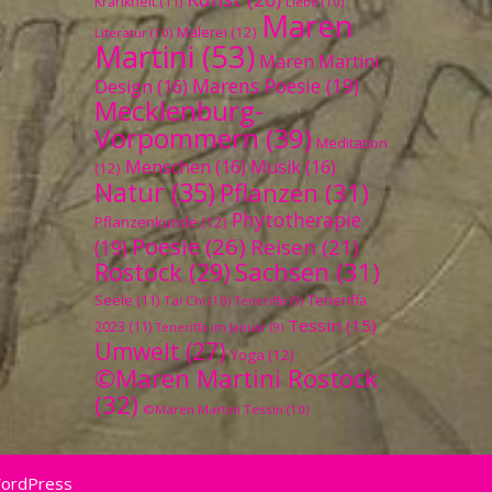
Krankheit
(11)
Liebe
(10)
Maren
Malerei
(12)
Literatur
(10)
Martini
(53)
Maren Martini
Marens Poesie
(19)
Design
(16)
Mecklenburg-
Vorpommern
(39)
Meditation
Menschen
(16)
Musik
(16)
(12)
Natur
(35)
Pflanzen
(31)
Phytotherapie
Pflanzenkunde
(12)
Poesie
(26)
Reisen
(21)
(19)
Sachsen
(31)
Rostock
(29)
Seele
(11)
Teneriffa
Tai Chi
(10)
Teneriffa
(9)
Tessin
(15)
2023
(11)
Teneriffa im Januar
(9)
Umwelt
(27)
Yoga
(12)
©Maren Martini Rostock
(32)
©Maren Martini Tessin
(10)
WordPress