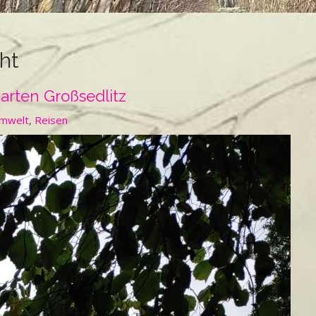
ht
arten Großsedlitz
Umwelt
,
Reisen