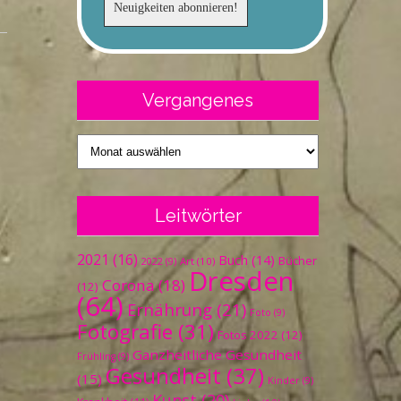
Vergangenes
Vergangenes
Leitwörter
2021
(16)
Buch
(14)
Bücher
Art
(10)
2022
(9)
Dresden
Corona
(18)
(12)
(64)
Ernährung
(21)
Foto
(9)
Fotografie
(31)
Fotos 2022
(12)
Ganzheitliche Gesundheit
Frühling
(9)
Gesundheit
(37)
(15)
Kinder
(9)
Kunst
(20)