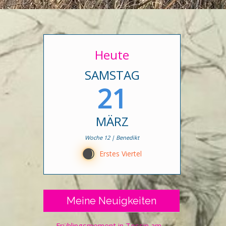
Heute
SAMSTAG
21
MÄRZ
Woche 12 | Benedikt
C
Erstes Viertel
Meine Neuigkeiten
Frühlingsmoment in Tessin am