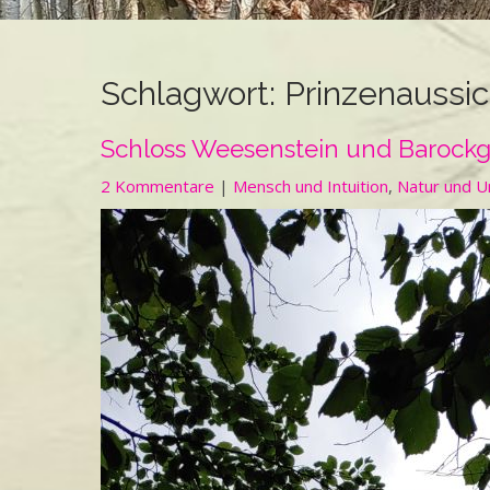
Schlagwort:
Prinzenaussic
Schloss Weesenstein und Barockg
2 Kommentare
|
Mensch und Intuition
,
Natur und 