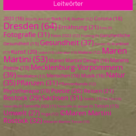
Leitwörter
Corona
(18)
2021
(16)
Buch
(14)
Bücher
(12)
Art
(10)
2022
(9)
Dresden
(64)
Ernährung
(21)
Foto
(9)
Fotografie
(31)
Ganzheitliche
Fotos 2022
(12)
Frühling
(9)
Gesundheit
(37)
Gesundheit
(15)
Krankheit
Kinder
(9)
Maren
Kunst
(20)
Malerei
(12)
(11)
Liebe
(10)
Literatur
(10)
Martini
(53)
Marens
Maren Martini Design
(16)
Mecklenburg-Vorpommern
Poesie
(19)
(39)
Natur
Menschen
(16)
Musik
(16)
Meditation
(12)
(35)
Pflanzen
(31)
Pflanzenkunde
(12)
Poesie
(26)
Reisen
(21)
Phytotherapie
(19)
Sachsen
(31)
Rostock
(29)
Seele
(11)
Tai Chi
(10)
Tessin
(15)
Teneriffa 2023
(11)
Teneriffa
(9)
Teneriffa im Januar
(9)
©Maren Martini
Umwelt
(27)
Yoga
(12)
Rostock
(32)
©Maren Martini Tessin
(10)