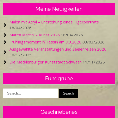
Meine Neuigkeiten
Malen mit Acryl – Entstehung eines Tigerporträts
18/04/2026
Maren Martini – Kunst 2026
18/04/2026
Frühlingsmoment in Tessin am 3.3.2026
03/03/2026
Ausgewählte Veranstaltungen und Seelenreisen 2026
30/12/2025
Die Mecklenburger Kunststadt Schwaan
11/11/2025
Fundgrube
Geschriebenes