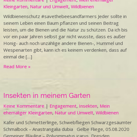
Kleingarten
,
Natur und Umwelt
,
Wildbienen
Wildbienenschutz #savethebeesandfarmers Jeder sollte in
seinem Leben einen Baum pflanzen und seinen Beitrag
leisten, um die Bienen und die Natur zu schützen. Da ich bis
vor ein paar Jahren selbst gar nicht wusste, dass es außer
Honig- auch noch unzählige andere Bienen-, Hummel und
Wespenarten gibt, kann ich es keinem verdenken, dass auf
einmal die […]
Read More »
Insekten in meinem Garten
Keine Kommentare
|
Engagement
,
Insekten
,
Mein
ehemaliger Kleingarten
,
Natur und Umwelt
,
Wildbienen
Käfer und Schmetterlinge, Schwebfliegen Schwarzgesäumter
Schmalbock – Anastrangalia dubia Gelbe Fliege, 05.08.2020
Gemeiner Bläuling – Polyommatus icarus, Dresden,