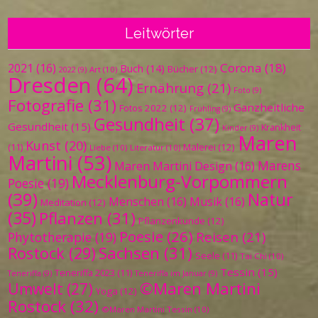
Leitwörter
Corona
(18)
2021
(16)
Buch
(14)
Bücher
(12)
Art
(10)
2022
(9)
Dresden
(64)
Ernährung
(21)
Foto
(9)
Fotografie
(31)
Ganzheitliche
Fotos 2022
(12)
Frühling
(9)
Gesundheit
(37)
Gesundheit
(15)
Krankheit
Kinder
(9)
Maren
Kunst
(20)
Malerei
(12)
(11)
Liebe
(10)
Literatur
(10)
Martini
(53)
Marens
Maren Martini Design
(16)
Mecklenburg-Vorpommern
Poesie
(19)
(39)
Natur
Menschen
(16)
Musik
(16)
Meditation
(12)
(35)
Pflanzen
(31)
Pflanzenkunde
(12)
Poesie
(26)
Reisen
(21)
Phytotherapie
(19)
Sachsen
(31)
Rostock
(29)
Seele
(11)
Tai Chi
(10)
Tessin
(15)
Teneriffa 2023
(11)
Teneriffa
(9)
Teneriffa im Januar
(9)
©Maren Martini
Umwelt
(27)
Yoga
(12)
Rostock
(32)
©Maren Martini Tessin
(10)