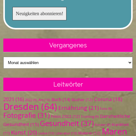
Vergangenes
Vergangenes
Leitwörter
Corona
(18)
2021
(16)
Buch
(14)
Bücher
(12)
Art
(10)
2022
(9)
Dresden
(64)
Ernährung
(21)
Foto
(9)
Fotografie
(31)
Ganzheitliche
Fotos 2022
(12)
Frühling
(9)
Gesundheit
(37)
Gesundheit
(15)
Krankheit
Kinder
(9)
Maren
Kunst
(20)
Malerei
(12)
(11)
Liebe
(10)
Literatur
(10)