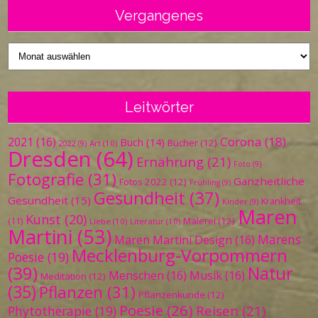
Vergangenes
Vergangenes
Leitwörter
Corona
(18)
2021
(16)
Buch
(14)
Bücher
(12)
Art
(10)
2022
(9)
Dresden
(64)
Ernährung
(21)
Foto
(9)
Fotografie
(31)
Ganzheitliche
Fotos 2022
(12)
Frühling
(9)
Gesundheit
(37)
Gesundheit
(15)
Krankheit
Kinder
(9)
Maren
Kunst
(20)
Malerei
(12)
(11)
Liebe
(10)
Literatur
(10)
Martini
(53)
Marens
Maren Martini Design
(16)
Mecklenburg-Vorpommern
Poesie
(19)
(39)
Natur
Menschen
(16)
Musik
(16)
Meditation
(12)
(35)
Pflanzen
(31)
Pflanzenkunde
(12)
Poesie
(26)
Reisen
(21)
Phytotherapie
(19)