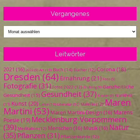
Vergangenes
Vergangenes
Leitwörter
Corona
(18)
2021
(16)
Buch
(14)
Bücher
(12)
Art
(10)
2022
(9)
Dresden
(64)
Ernährung
(21)
Foto
(9)
Fotografie
(31)
Ganzheitliche
Fotos 2022
(12)
Frühling
(9)
Gesundheit
(37)
Gesundheit
(15)
Krankheit
Kinder
(9)
Maren
Kunst
(20)
Malerei
(12)
(11)
Liebe
(10)
Literatur
(10)
Martini
(53)
Marens
Maren Martini Design
(16)
Mecklenburg-Vorpommern
Poesie
(19)
(39)
Natur
Menschen
(16)
Musik
(16)
Meditation
(12)
(35)
Pflanzen
(31)
Pflanzenkunde
(12)