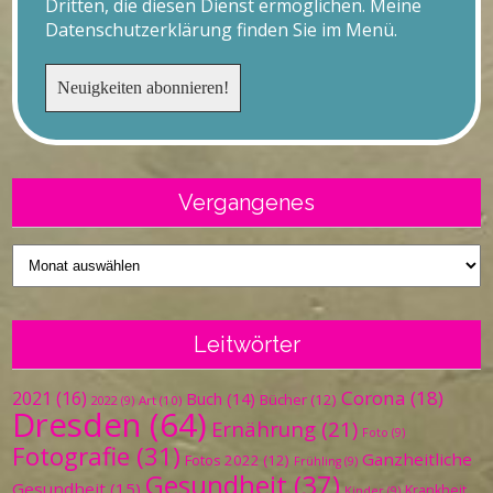
Dritten, die diesen Dienst ermöglichen. Meine
Datenschutzerklärung finden Sie im Menü.
Vergangenes
Vergangenes
Leitwörter
Corona
(18)
2021
(16)
Buch
(14)
Bücher
(12)
Art
(10)
2022
(9)
Dresden
(64)
Ernährung
(21)
Foto
(9)
Fotografie
(31)
Ganzheitliche
Fotos 2022
(12)
Frühling
(9)
Gesundheit
(37)
Gesundheit
(15)
Krankheit
Kinder
(9)