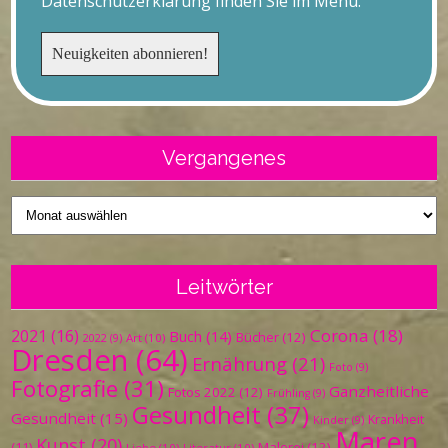
Datenschutzerklärung finden Sie im Menü.
Vergangenes
Vergangenes
Leitwörter
Corona
(18)
2021
(16)
Buch
(14)
Bücher
(12)
Art
(10)
2022
(9)
Dresden
(64)
Ernährung
(21)
Foto
(9)
Fotografie
(31)
Ganzheitliche
Fotos 2022
(12)
Frühling
(9)
Gesundheit
(37)
Gesundheit
(15)
Krankheit
Kinder
(9)
Maren
Kunst
(20)
Malerei
(12)
(11)
Liebe
(10)
Literatur
(10)