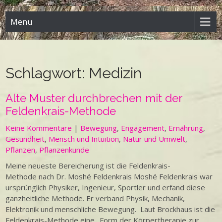
Menu
Schlagwort:
Medizin
Alte Muster durchbrechen mit der
Feldenkrais-Methode
Keine Kommentare
|
Bewegung
,
Engagement
,
Ernährung
,
Gesundheit
,
Mensch und Intuition
,
Natur und Umwelt
,
Pflanzen
,
Pflanzenkunde
Meine neueste Bereicherung ist die Feldenkrais-
Methode nach Dr. Moshé Feldenkrais Moshé Feldenkrais war
ursprünglich Physiker, Ingenieur, Sportler und erfand diese
ganzheitliche Methode. Er verband Physik, Mechanik,
Elektronik und menschliche Bewegung. Laut Brockhaus ist die
Feldenkrais-Methode eine „Form der Körpertherapie zur