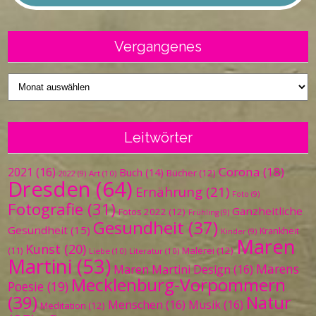
Vergangenes
Vergangenes
Leitwörter
Corona
(18)
2021
(16)
Buch
(14)
Bücher
(12)
Art
(10)
2022
(9)
Dresden
(64)
Ernährung
(21)
Foto
(9)
Fotografie
(31)
Ganzheitliche
Fotos 2022
(12)
Frühling
(9)
Gesundheit
(37)
Gesundheit
(15)
Krankheit
Kinder
(9)
Maren
Kunst
(20)
Malerei
(12)
(11)
Liebe
(10)
Literatur
(10)
Martini
(53)
Marens
Maren Martini Design
(16)
Mecklenburg-Vorpommern
Poesie
(19)
(39)
Natur
Menschen
(16)
Musik
(16)
Meditation
(12)