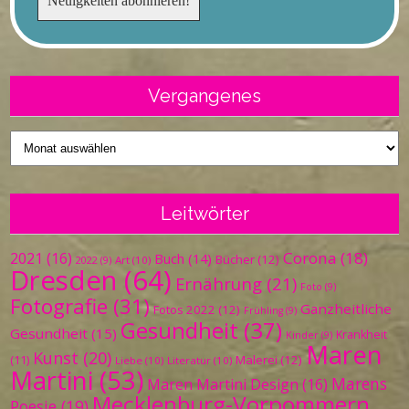
Vergangenes
Vergangenes
Leitwörter
Corona
(18)
2021
(16)
Buch
(14)
Bücher
(12)
Art
(10)
2022
(9)
Dresden
(64)
Ernährung
(21)
Foto
(9)
Fotografie
(31)
Ganzheitliche
Fotos 2022
(12)
Frühling
(9)
Gesundheit
(37)
Gesundheit
(15)
Krankheit
Kinder
(9)
Maren
Kunst
(20)
Malerei
(12)
(11)
Liebe
(10)
Literatur
(10)
Martini
(53)
Marens
Maren Martini Design
(16)
Mecklenburg-Vorpommern
Poesie
(19)