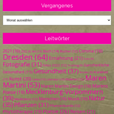
Vergangenes
Vergangenes
Leitwörter
Corona
(18)
2021
(16)
Buch
(14)
Bücher
(12)
Art
(10)
2022
(9)
Dresden
(64)
Ernährung
(21)
Foto
(9)
Fotografie
(31)
Ganzheitliche
Fotos 2022
(12)
Frühling
(9)
Gesundheit
(37)
Gesundheit
(15)
Krankheit
Kinder
(9)
Maren
Kunst
(20)
Malerei
(12)
(11)
Liebe
(10)
Literatur
(10)
Martini
(53)
Marens
Maren Martini Design
(16)
Mecklenburg-Vorpommern
Poesie
(19)
(39)
Natur
Menschen
(16)
Musik
(16)
Meditation
(12)
(35)
Pflanzen
(31)
Pflanzenkunde
(12)
Poesie
(26)
Reisen
(21)
Phytotherapie
(19)