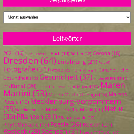
Vergangenes
Vergangenes
Leitwörter
Corona
(18)
2021
(16)
Buch
(14)
Bücher
(12)
Art
(10)
2022
(9)
Dresden
(64)
Ernährung
(21)
Foto
(9)
Fotografie
(31)
Ganzheitliche
Fotos 2022
(12)
Frühling
(9)
Gesundheit
(37)
Gesundheit
(15)
Krankheit
Kinder
(9)
Maren
Kunst
(20)
Malerei
(12)
(11)
Liebe
(10)
Literatur
(10)
Martini
(53)
Marens
Maren Martini Design
(16)
Mecklenburg-Vorpommern
Poesie
(19)
(39)
Natur
Menschen
(16)
Musik
(16)
Meditation
(12)
(35)
Pflanzen
(31)
Pflanzenkunde
(12)
Poesie
(26)
Reisen
(21)
Phytotherapie
(19)
Sachsen
(31)
Rostock
(29)
Seele
(11)
Tai Chi
(10)