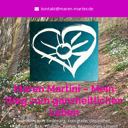
Skip
kontakt@maren-martini.de
to
content
Maren Martini – Mein
Weg zum ganzheitlichen
Leben
Aromatherapie, Ernährung, Fotografie, Gesundheit,
Heilsteinschmuck, Pflanzen, Poesie, Rezensionen, Umwelt