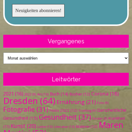
Vergangenes
Vergangenes
Leitwörter
Corona
(18)
2021
(16)
Buch
(14)
Bücher
(12)
Art
(10)
2022
(9)
Dresden
(64)
Ernährung
(21)
Foto
(9)
Fotografie
(31)
Ganzheitliche
Fotos 2022
(12)
Frühling
(9)
Gesundheit
(37)
Gesundheit
(15)
Krankheit
Kinder
(9)
Maren
Kunst
(20)
Malerei
(12)
(11)
Liebe
(10)
Literatur
(10)